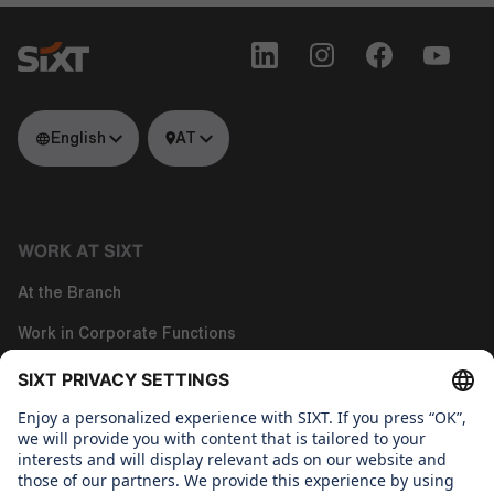
English
AT
WORK AT SIXT
At the Branch
Work in Corporate Functions
Work in Tech
About us
WHAT WE CARE ABOUT