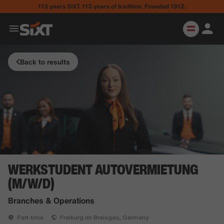
113 years SIXT. 113 years of tradition. Founded 1912.
Back to results
WERKSTUDENT AUTOVERMIETUNG
(M/W/D)
Branches & Operations
Part-time
Freiburg im Breisgau, Germany