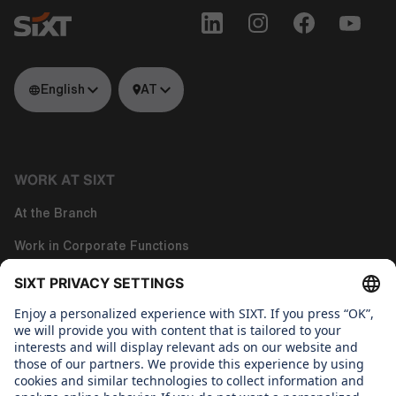
English
AT
WORK AT SIXT
At the Branch
Work in Corporate Functions
Work in Tech
About us
WHAT WE CARE ABOUT
Regine Sixt Children´s Aid Foundation