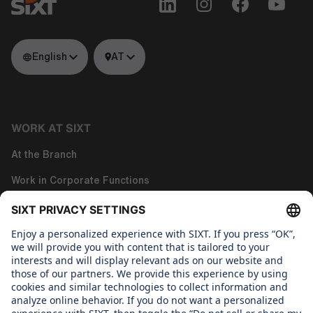
English
AT
WORK AT SIXT
At the Branch
Work in Corporate Functions
Work in Tech
About us
WHAT WE CARE ABOUT
Regine Sixt Children´s Aid Foundation