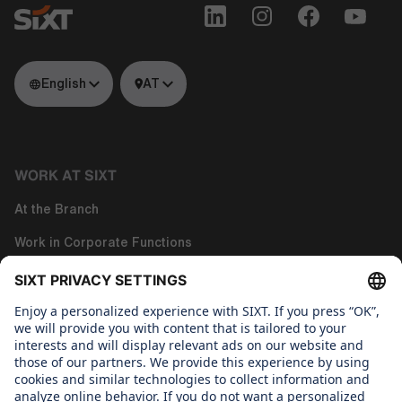
English
AT
WORK AT SIXT
At the Branch
Work in Corporate Functions
Work in Tech
About us
WHAT WE CARE ABOUT
Regine Sixt Children´s Aid Foundation