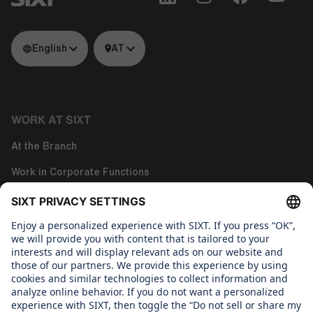
English
AT
WORK AT SIXT
At the Branch
Work in Corporate Functions
Work in Tech
About us
WHAT WE CARE ABOUT
Regine Sixt Children´s Aid Foundation