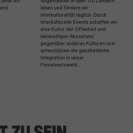
 jede Art
Angestellten in über 110 Ländern
wird.
leben und fördern wir
Interkulturalität täglich. Durch
interkulturelle Events schaffen wir
eine Kultur der Offenheit und
beidseitigen Akzeptanz
gegenüber anderen Kulturen und
unterstützen die ganzheitliche
Integration in unser
Firmennetzwerk.
RT
ZU SEIN