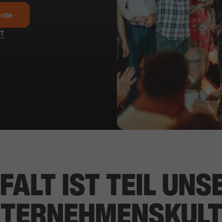
bote
XT
LFALT IST TEIL UNS
TERNEHMENSKUL