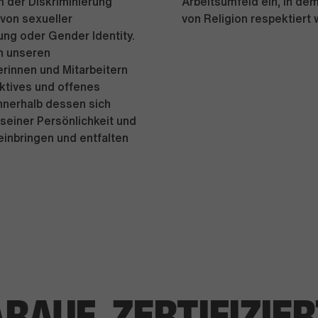
 der Diskriminierung
Arbeitsumfeld ein, in dem
von sexueller
von Religion respektiert 
ung oder Gender Identity.
n unseren
erinnen und Mitarbeitern
ktives und offenes
nnerhalb dessen sich
 seiner Persönlichkeit und
 einbringen und entfalten
ARAUF,
ZERTIFIZIE