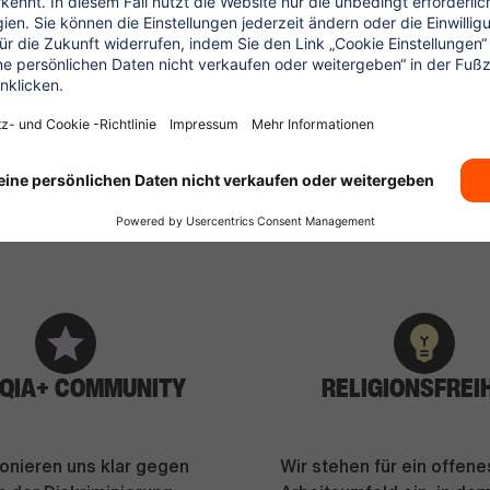
S WIR UNTERSTÜT
QIA+ COMMUNITY
RELIGIONSFREI
ionieren uns klar gegen
Wir stehen für ein offene