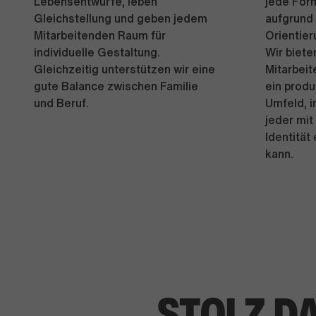
Lebensentwürfe, leben
jede Form
Gleichstellung und geben jedem
aufgrund 
Mitarbeitenden Raum für
Orientier
individuelle Gestaltung.
Wir biete
Gleichzeitig unterstützen wir eine
Mitarbeit
gute Balance zwischen Familie
ein produ
und Beruf.
Umfeld, i
jeder mit
Identität
kann.
STOLZ D