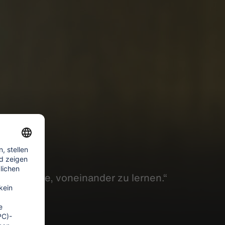
die Chance,
voneinander
zu lernen.“