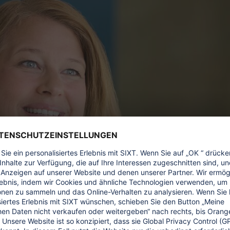
b unseres
Unternehmens
bietet jedem von uns 
— Friederike Reichenberger, President People & Culture