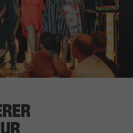
ERER
TUR