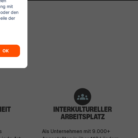
ZEN
HEIT
INTERKULTURELLER
ARBEITSPLATZ
s
Als Unternehmen mit 9.000+