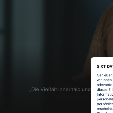
„Die Vielfalt
innerhalb
und außerhal