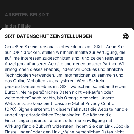
ARBEITEN BEI SIXT
In der Filiale
Tech
Corporate Functions
Über uns
WAS UNS WICHTIG IST
Regine Sixt Kinderhilfe Stiftung
UNSERE PRODUKTE
SIXT Rent
SIXT Share