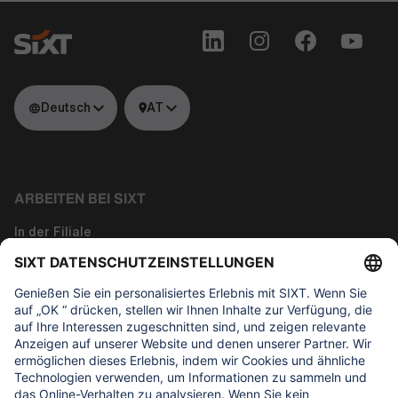
Deutsch
AT
ARBEITEN BEI SIXT
In der Filiale
Tech
Corporate Functions
Über uns
WAS UNS WICHTIG IST