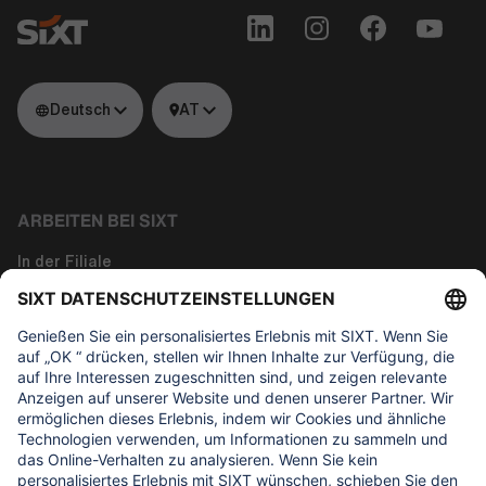
Deutsch
AT
ARBEITEN BEI SIXT
In der Filiale
Tech
Corporate Functions
Über uns
WAS UNS WICHTIG IST
Regine Sixt Kinderhilfe Stiftung