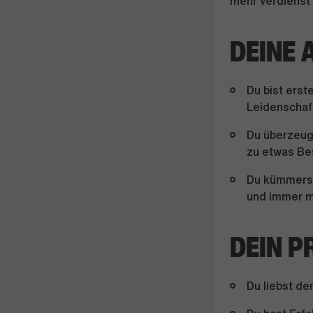
mehr verdienst 
DEINE 
Du bist erst
Leidenschaft
Du überzeug
zu etwas B
Du kümmerst 
und immer m
DEIN P
Du liebst de