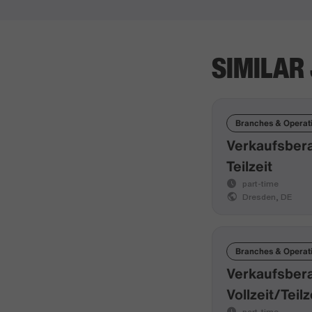
SIMILAR
Branches & Operat
Verkaufsber
Teilzeit
part-time
Dresden, DE
Branches & Operat
Verkaufsber
Vollzeit/Teilz
part-time