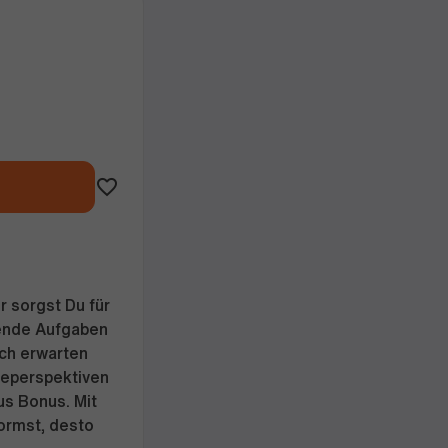
 sorgst Du für
nende Aufgaben
Dich erwarten
ereperspektiven
us Bonus. Mit
ormst, desto