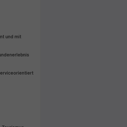
nt und mit
undenerlebnis
rviceorientiert