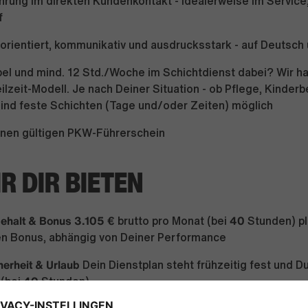
hrung im direkten Kundenkontakt - idealerweise im Service
f
orientiert, kommunikativ und ausdrucksstark - auf Deutsch
ibel und mind. 12 Std./Woche im Schichtdienst dabei? Wir h
lzeit-Modell. Je nach Deiner Situation - ob Pflege, Kinder
sind feste Schichten (Tage und/oder Zeiten) möglich
einen gültigen PKW-Führerschein
R DIR BIETEN
Gehalt & Bonus 3.105 €
40
brutto pro Monat (bei
Stunden) p
n Bonus, abhängig von Deiner Performance
erheit & Urlaub
Dein Dienstplan steht frühzeitig fest und D
40
 (bei
Stunden)