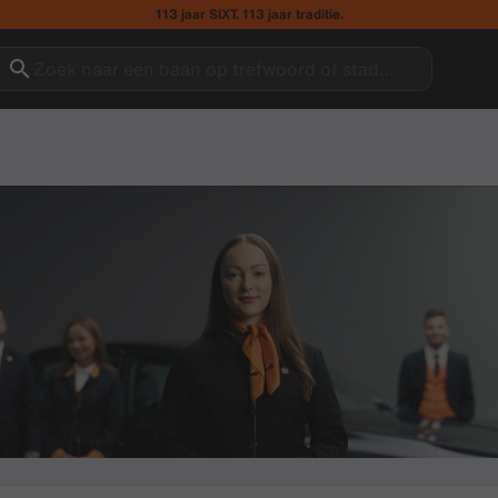
113 jaar SIXT. 113 jaar traditie.
Zoek naar een baan op trefwoord of stad…