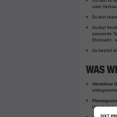
Du hast Erfa
oder Verkau
Du bist team
Du bist flex
passende Tei
Ehrenamt - 
Du besitzt 
WAS WI
Attraktives 
unbegrenzte
Planungssich
Urlaubstage