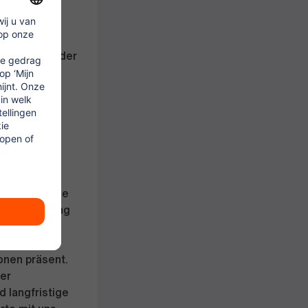
tiven
rangebote
s-, Nacht- oder
von 4,00
attform ONE
g), SIXT ride
Kunden Zugang
it unseren
onen präsent.
der
 langfristige