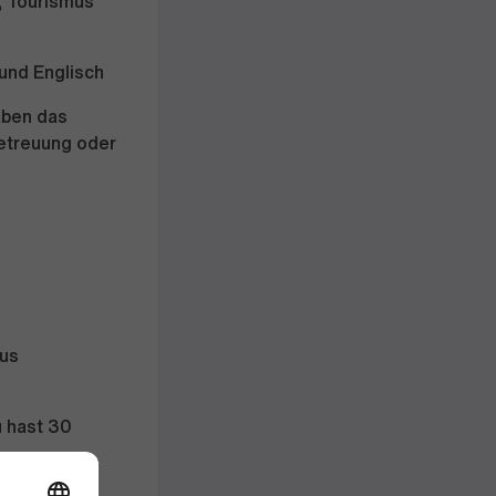
, Tourismus
 und Englisch
aben das
betreuung oder
lus
u hast 30