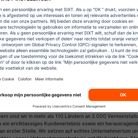
ncen
Wir fördern Dich und bieten vielfältige Karriereperspek
rteile
Rabatte auf Mietwagen, Carsharing und viele Partne
 & Extras
Unbefristeter Vertrag plus Zuschläge für Sonntag
eit
NS:
ltweit führender Mobilitätsdienstleister mit einem Umsatz 
 und rund 9.000 Mitarbeitern weltweit. Unsere Mobilitätspl
Produkte SIXT rent (Autovermietung), SIXT share (Carsharin
nd Chauffeurservices), SIXT+ (Auto Abo) und gibt unseren 
tte von 350.000 Fahrzeugen, den Services von 4.000
rtnern und rund 5 Millionen Fahrern weltweit. Zusammen m
ern sind wir in mehr als 110 Ländern an 2.000 Vermietstati
n ein erstklassiges Kundenerlebnis sowie ein herausragen
n erster Stelle. Wir setzen auf echtes Unternehmertum und