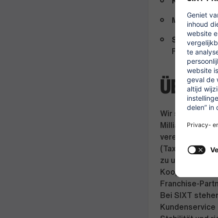
Karrierecha
Mitarbeitervo
Sicherer Job
Feiertagsarb
ÜBER U
Wir sind ein we
Milliarden Euro
vereint unsere 
(Taxi-, Fahr- u
zu unserer Flo
Kooperationspa
Franchise-Partn
Bei SIXT stehe
Kundenservice a