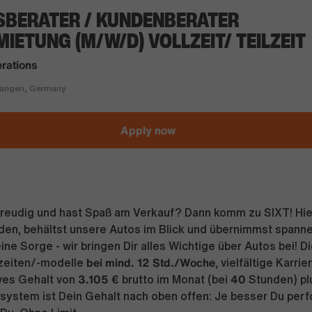
SBERATER / KUNDENBERATER
IETUNG (M/W/D) VOLLZEIT/ TEILZEIT
rations
angen, Germany
Apply now
freudig und hast Spaß am Verkauf? Dann komm zu SIXT! Hier
den, behältst unsere Autos im Blick und übernimmst span
Keine Sorge - wir bringen Dir alles Wichtige über Autos bei! 
bei mind. 12 Std./Woche
szeiten/-modelle
, vielfältige Karri
3.105 €
40
ives Gehalt von
brutto im Monat (bei
Stunden) pl
ystem ist Dein Gehalt nach oben offen: Je besser Du perf