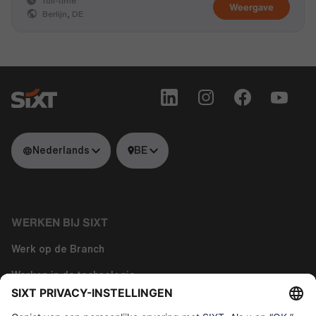
full-time
Weergave
Berlijn, DE
Nederlands
BE
WERKEN BIJ SIXT
Werk op de Branch
Werken in de technologie
Over ons