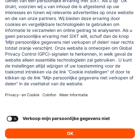
WAAR WE OM GEVEN
Regine SIXT Children’s Aid Foundation
ONZE PRODUCTEN
SIXT Rent
SIXT Share
SIXT Ride
SIXT+
Consent Settings
Impressum
Privacybeleid
© SIXT 2024