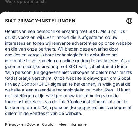
Werk op de Branch
Werken in de technologie
Over ons
WAAR WE OM GEVEN
Regine SIXT Children’s Aid Foundation
ONZE PRODUCTEN
SIXT Rent
SIXT Share
SIXT Ride
SIXT+