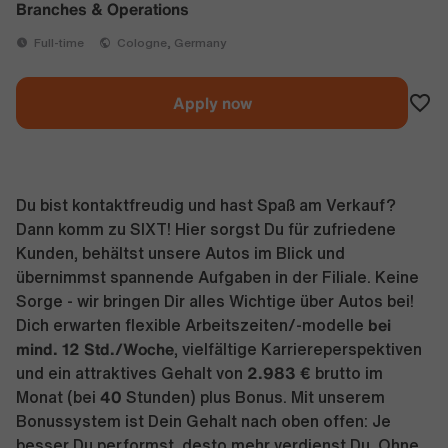
Branches & Operations
Full-time
Cologne, Germany
Apply now
Du bist kontaktfreudig und hast Spaß am Verkauf?
Dann komm zu SIXT! Hier sorgst Du für zufriedene
Kunden, behältst unsere Autos im Blick und
übernimmst spannende Aufgaben in der Filiale. Keine
Sorge - wir bringen Dir alles Wichtige über Autos bei!
bei
Dich erwarten flexible Arbeitszeiten/-modelle
mind. 12 Std./Woche
, vielfältige Karriereperspektiven
2.983 €
und ein attraktives Gehalt von
brutto im
40
Monat (bei
Stunden) plus Bonus. Mit unserem
Bonussystem ist Dein Gehalt nach oben offen: Je
besser Du performst, desto mehr verdienst Du. Ohne