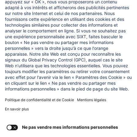
À propos de nous
CE QUI NOUS IMPORTONS
Fondation d'aide aux enfants Regine Sixt
NOS PRODUITS
SIXT Rent
SIXT Share
SIXT Ride
SIXT auto abo
Consent Settings
Imprint
Privacy Policy