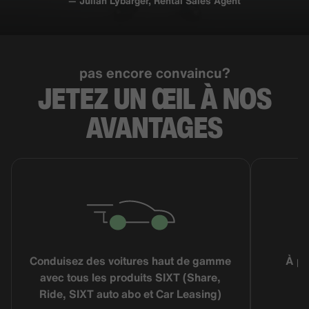
— Julian Lybarger, Rental Sales Agent
pas encore convaincu?
JETEZ UN ŒIL À NOS
AVANTAGES
Conduisez des voitures haut de gamme
À pa
avec tous les produits SIXT (Share,
Ride, SIXT auto abo et Car Leasing)