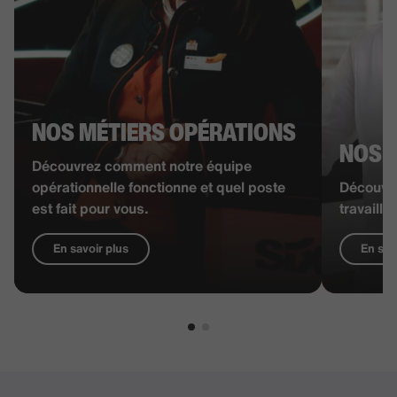
NOS MÉTIERS OPÉRATIONS
NOS M
Découvrez comment notre équipe
opérationnelle fonctionne et quel poste
Découvr
est fait pour vous.
travaille
En savoir plus
En sav