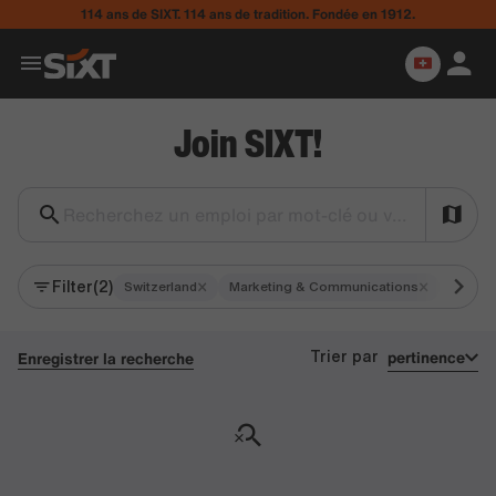
114 ans de SIXT. 114 ans de tradition. Fondée en 1912.
Join SIXT!
Recherchez un emploi par mot-clé ou ville…
Filter
(2)
×
×
Switzerland
Marketing & Communications
pertinence
Enregistrer la recherche
Trier par