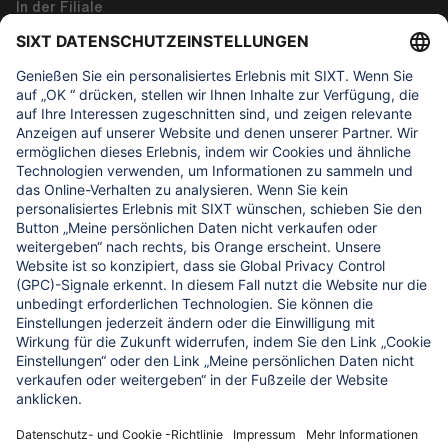
In der Filiale
Tech
Corporate Functions
About us
WAS UNS WICHTIG IST
Regine Sixt Kinderhilfe Stiftung
UNSERE PRODUKTE
SIXT Rent
SIXT Share
SIXT RIde
SIXT auto abo