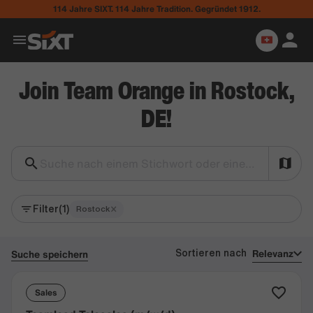
114 Jahre SIXT. 114 Jahre Tradition. Gegründet 1912.
Join Team Orange in Rostock,
DE!
Suche nach einem Stichwort oder einer Stadt...
Filter
(1)
×
Rostock
Relevanz
Suche speichern
Sortieren nach
Sales