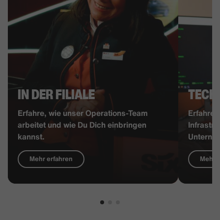
IN DER FILIALE
TECH
Erfahre, wie unser Operations-Team
Erfahre,
arbeitet und wie Du Dich einbringen
Infrastr
kannst.
Unterneh
Mehr erfahren
Mehr e