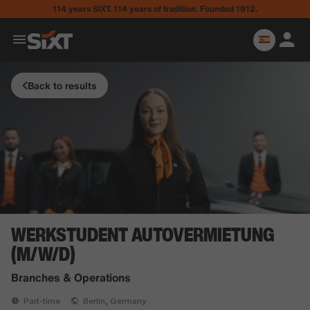
114 years SIXT. 114 years of tradition. Founded 1912.
Back to results
WERKSTUDENT AUTOVERMIETUNG
(M/W/D)
Branches & Operations
Part-time
Berlin, Germany