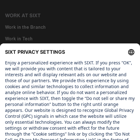
WORK AT SIXT
Work in the Branch
Work in Tech
Work in Corporate Functions
About us
WHAT WE CARE ABOUT
Regine SIXT Children´s Aid Foundation
OUR PRODUCTS
SIXT Rent
SIXT Share