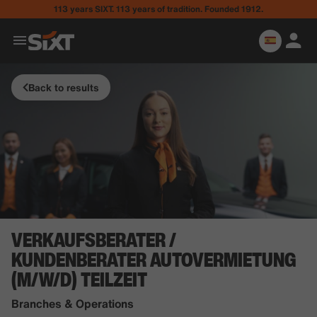
113 years SIXT. 113 years of tradition. Founded 1912.
Back to results
VERKAUFSBERATER /
KUNDENBERATER AUTOVERMIETUNG
(M/W/D) TEILZEIT
Branches & Operations