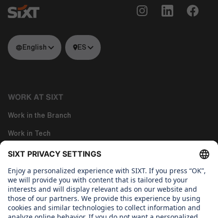
English
ES
WORK AT SIXT
Work in the Branch
Work in Tech
Work in Corporate Functions
About us
WHAT WE CARE ABOUT
Regine SIXT Children´s Aid Foundation