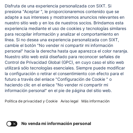
Sobre nosotros
LO QUE DE VERDAD IMPORTA
Fundación de Ayuda Infantil Regine SIXT
NUESTROS PRODUCTOS
SIXT Rent
SIXT Share
SIXT Ride
SIXT+
Consent Settings
Aviso legal
Política de privacidad