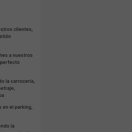
stros clientes,
stión
ches a nuestros
 perfecto
o la carrocería,
etraje,
ba
 en el parking,
endo la