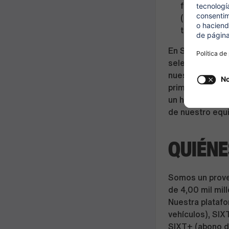
familia y am
(Gympass), e
team buildin
En SIXT utiliza
selección. La p
nuestra asisten
primer contacto
un horario alte
de nuestro equi
QUIÉNE
Somos un provee
de 4,00 mil mi
Nuestra platafo
vehículos), SIX
SIXT+ (abono de