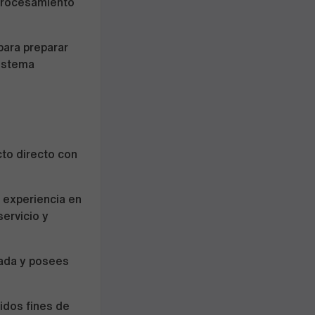
 procesamiento
para preparar
sistema
cto directo con
 experiencia en
servicio y
rada y posees
uidos fines de