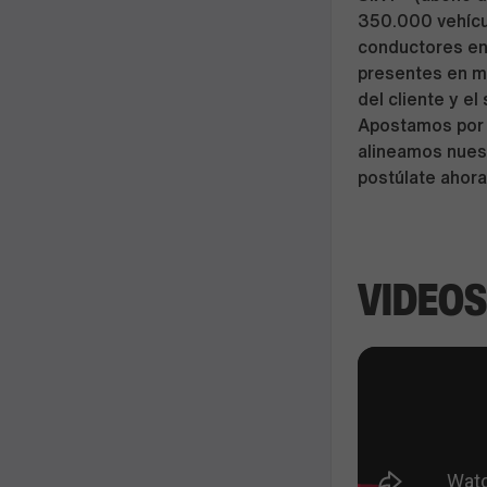
350.000 vehícul
conductores en
presentes en má
del cliente y e
Apostamos por e
alineamos nuest
postúlate ahora
VIDEOS