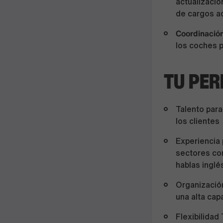
actualizació
de cargos a
Coordinación
los coches p
TU PER
Talento para
los clientes
Experiencia 
sectores com
hablas inglé
Organización
una alta ca
Flexibilidad 