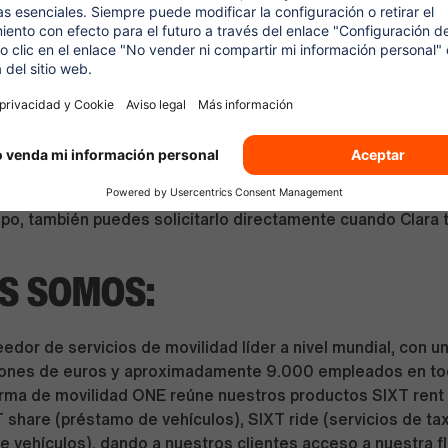
igos en alquileres de SIXT, además de ofertas en hoteles, 
scuelas de negocios y múltiples productos Participarás en
g y eventos corporativos nacionales e internacionales
mos herramientas de inteligencia artificial en nuestros pro
rimera fase del proceso es una llamada telefónica realizada
te de IA, diseñada para ofrecerte una experiencia ágil y fle
. Si en el momento de la llamada no puedes atenderla, pu
rnativo a Clara. Si prefieres que esta llamada sea atendida 
po, también puedes solicitarlo directamente cuando Clara 
S SOMOS:
dor de servicios de movilidad líder a nivel mundial, con u
llones de euros y aproximadamente 9.000 empleados en to
rma de movilidad ONE reúne nuestros productos SIXT rent (
T share (préstamo de vehículos), SIXT ride (servicios de tax
 vehículos), dando a nuestros clientes acceso a nuestra f