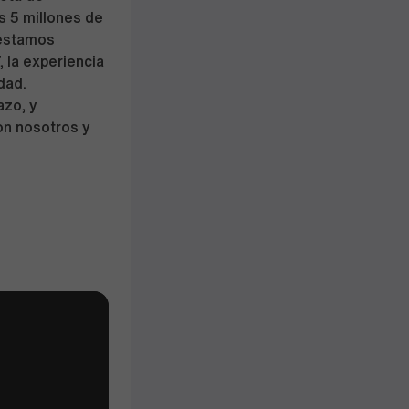
s 5 millones de
 estamos
 la experiencia
dad.
azo, y
on nosotros y