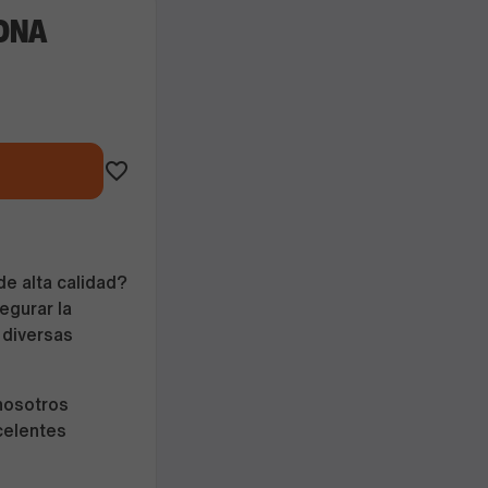
GONA
de alta calidad?
egurar la
r diversas
nosotros
xcelentes