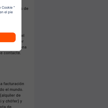
Wellhub
 actividades de
cesos de
 por Clara,
xible desde el
edes proponer
por una persona
te contacte.
na facturación
do el mundo.
alquiler de
i y chófer) y
lota de