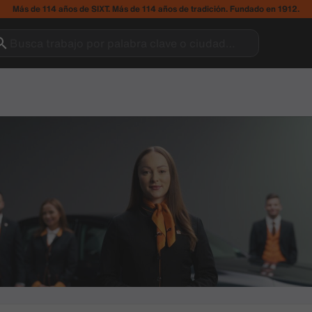
Más de 114 años de SIXT. Más de 114 años de tradición. Fundado en 1912.
Busca trabajo por palabra clave o ciudad…