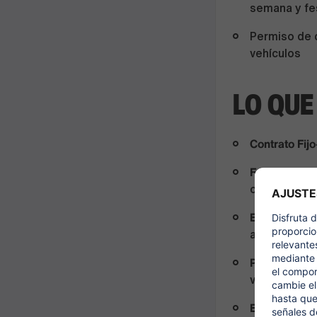
semana y fes
Permiso de c
vehículos
LO QU
Contrato Fij
Formación a
oportunidade
Equilibrio en
adicionales 
Política de 
vinculado al
Excelentes 