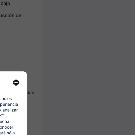
abajo
ducción de
 y
umpleaños y días
 flexible
tes
s para tu