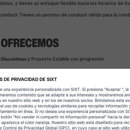
tivos, y tienes un enfoque flexible hacia los horarios de tr
onducir Tienes un permiso de conducir válido para la con
E OFRECEMOS
o-Discontinuo
y Proyecto Estable con progresión
 medida
Disfrutarás de planes de formación personalizados
s de desarrollo profesional
tre vida laboral y personal
Disfrutarás del día libre por tu c
de vacaciones por tus aniversarios en SIXT
remuneración flexible
Accederás a un programa de retribución
 seguro médico privado, guardería y/o tarjeta de restauran
beneficios para empleados
Obtendrás descuentos especiale