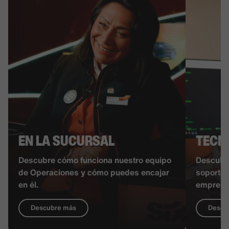
EN LA SUCURSAL
TECN
Descubre cómo funciona nuestro equipo
Descubr
de Operaciones y cómo puedes encajar
soporte a
en él.
empresa
Descubre más
Descu