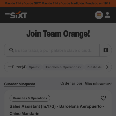
Más de 114 años de SIXT. Más de 114 años de tradición. Fundado en 1912.
Join Team Orange!
Busca trabajo por palabra clave o ciudad…
Filter
(4)
×
×
Spain
Branches & Operations
Puesto de responsa
Más relevante
Guardar búsqueda
Ordenar por
Branches & Operations
Sales Assistant (m/f/d) - Barcelona Aeropuerto -
Chino Mandarín