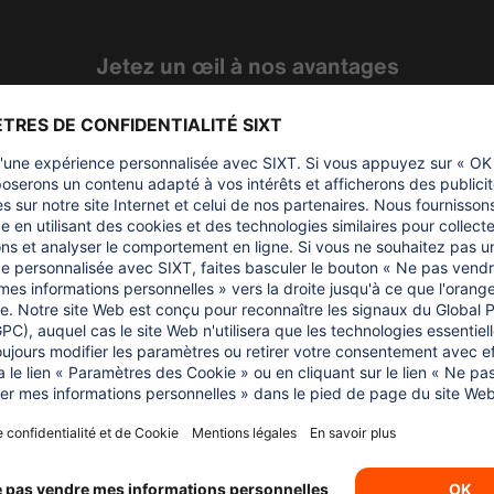
Jetez un œil à nos avantages
US
REJOINDRE
C’ES
Travailler au contact d’une clientèle nationale
et internationale qui n’attend que vos
conseils