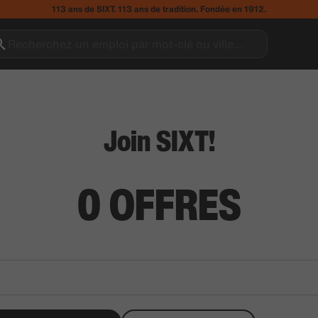
113 ans de SIXT. 113 ans de tradition. Fondée en 1912.
Recherchez un emploi par mot-clé ou ville…
Join SIXT!
0
OFFRES