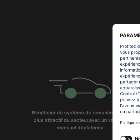
NO
Bénéficier du système de rémunération le
plus attractif du secteur avec un variable
mensuel déplafonné