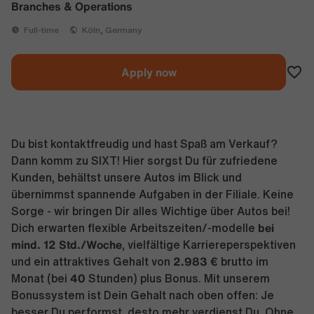
Branches & Operations
Full-time
Köln, Germany
Apply now
Du bist kontaktfreudig und hast Spaß am Verkauf?
Dann komm zu SIXT! Hier sorgst Du für zufriedene
Kunden, behältst unsere Autos im Blick und
übernimmst spannende Aufgaben in der Filiale. Keine
Sorge - wir bringen Dir alles Wichtige über Autos bei!
bei
Dich erwarten flexible Arbeitszeiten/-modelle
mind. 12 Std./Woche
, vielfältige Karriereperspektiven
2.983 €
und ein attraktives Gehalt von
brutto im
40
Monat (bei
Stunden) plus Bonus. Mit unserem
Bonussystem ist Dein Gehalt nach oben offen: Je
besser Du performst, desto mehr verdienst Du. Ohne