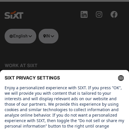
English
IN
WORK AT SIXT
Tech
About us
WHAT WE CARE ABOUT
Regine SIxt Children´s Aid Foundation