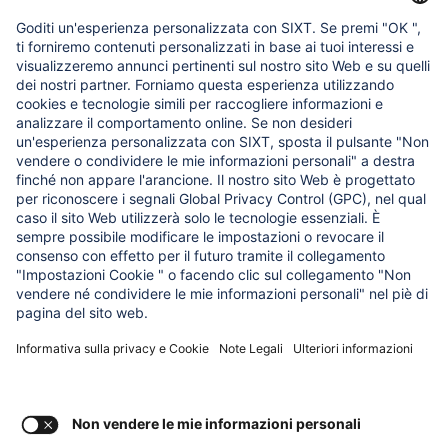
Lavora nelle Funzioni Corporate
Chi siamo
COSA CI INTERESSA
Fondazione Regine SIXT per l'Aiuto all'Infanzia
I NOSTRI PRODOTTI
SIXT Rent
SIXT Share
SIXT Ride
SIXT+