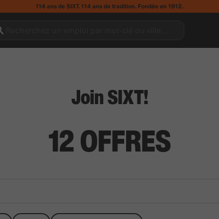
114 ans de SIXT. 114 ans de tradition. Fondée en 1912.
Recherchez un emploi par mot-clé ou ville…
Join SIXT!
12
OFFRES