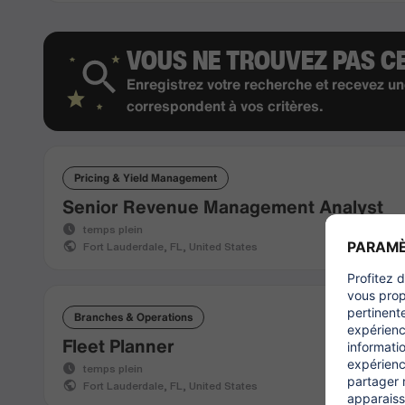
VOUS NE TROUVEZ PAS C
Enregistrez votre recherche et recevez un
correspondent à vos critères.
Pricing & Yield Management
Senior Revenue Management Analyst
temps plein
Fort Lauderdale, FL, United States
Branches & Operations
Fleet Planner
temps plein
Fort Lauderdale, FL, United States