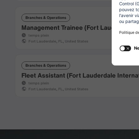
Branches & Operations
Management Trainee (Fort Lauderdale In
temps plein
Fort Lauderdale, FL, United States
Branches & Operations
Fleet Assistant (Fort Lauderdale Internat
temps plein
Fort Lauderdale, FL, United States