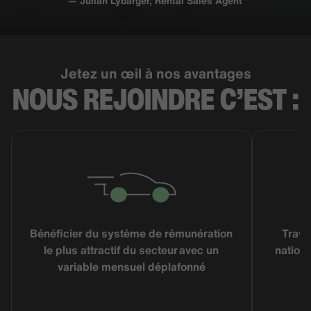
— Julian Lybarger, Rental Sales Agent
Jetez un œil à nos avantages
NOUS
REJOINDRE
C’EST :
Bénéficier du système de rémunération
Trava
le plus attractif du secteur avec un
nationa
variable mensuel déplafonné