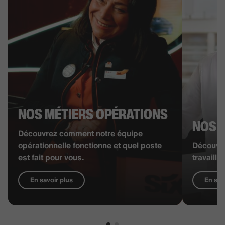
NOS MÉTIERS OPÉRATIONS
NOS M
Découvrez comment notre équipe
opérationnelle fonctionne et quel poste
Découvr
est fait pour vous.
travaille
En savoir plus
En sav