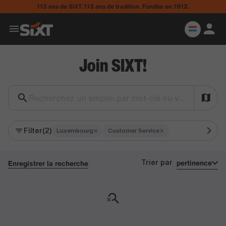
113 ans de SIXT. 113 ans de tradition. Fondée en 1912.
Join SIXT!
Recherchez un emploi par mot-clé ou ville…
Filter
(2)
×
×
Luxembourg
Customer Service
pertinence
Enregistrer la recherche
Trier par