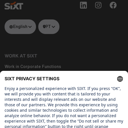
English
PT
WORK AT SIXT
Work in Corporate Functions
Work in Tech
About us
WHAT WE CARE ABOUT
Regine SIXT Children´s Aid Foundation