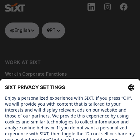
English
PT
WORK AT SIXT
Work in Corporate Functions
Work in Tech
About us
WHAT WE CARE ABOUT
Regine SIXT Children´s Aid Foundation