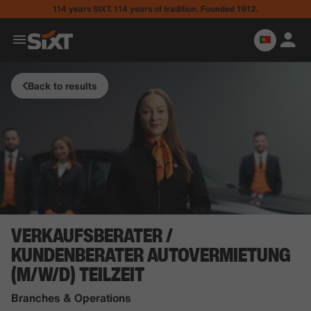
114 years SIXT. 114 years of tradition. Founded 1912.
Back to results
VERKAUFSBERATER /
KUNDENBERATER AUTOVERMIETUNG
(M/W/D) TEILZEIT
Branches & Operations