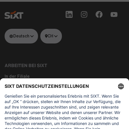
Deutsch
CH
ARBEITEN BEI SIXT
In der Filiale
Tech
Corporate Functions
About us
WAS UNS WICHTIG IST