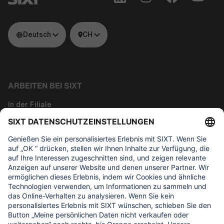
Deutsch
CH
ARBEITEN BEI SIXT
In der Filiale
Tech
Corporate Functions
About us
WAS UNS WICHTIG IST
Regine Sixt Kinderhilfe Stiftung