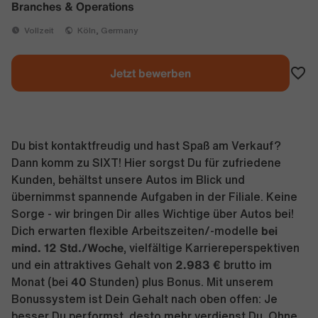
Branches & Operations
Vollzeit
Köln, Germany
Jetzt bewerben
Du bist kontaktfreudig und hast Spaß am Verkauf?
Dann komm zu SIXT! Hier sorgst Du für zufriedene
Kunden, behältst unsere Autos im Blick und
übernimmst spannende Aufgaben in der Filiale. Keine
Sorge - wir bringen Dir alles Wichtige über Autos bei!
bei
Dich erwarten flexible Arbeitszeiten/-modelle
mind. 12 Std./Woche
, vielfältige Karriereperspektiven
2.983 €
und ein attraktives Gehalt von
brutto im
40
Monat (bei
Stunden) plus Bonus. Mit unserem
Bonussystem ist Dein Gehalt nach oben offen: Je
besser Du performst, desto mehr verdienst Du. Ohne