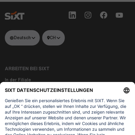
Deutsch
CH
ARBEITEN BEI SIXT
In der Filiale
Tech
Corporate Functions
About us
WAS UNS WICHTIG IST