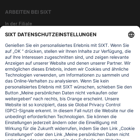
ARBEITEN BEI SIXT
In der Filiale
Tech
Corporate Functions
Über uns
WAS UNS WICHTIG IST
Regine Sixt Kinderhilfe Stiftung
UNSERE PRODUKTE
SIXT Rent
SIXT Share
SIXT Ride