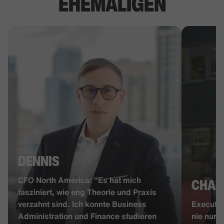
EHEMALIGEN
DENNIS
CFO North America: "Es hat mich
CHAR
fasziniert, wie eng Theorie und Praxis
verzahnt sind. Ich konnte Business
Executiv
Administration und Finance studieren
nie nur 