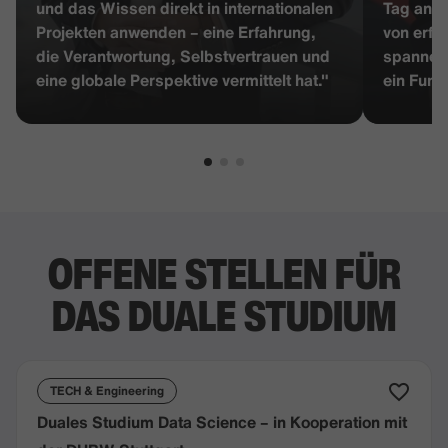
und das Wissen direkt in internationalen
Tag an e
Projekten anwenden – eine Erfahrung,
von erfa
die Verantwortung, Selbstvertrauen und
spannend
eine globale Perspektive vermittelt hat."
ein Fund
OFFENE STELLEN FÜR
DAS DUALE STUDIUM
TECH & Engineering
Duales Studium Data Science – in Kooperation mit