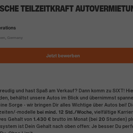
SCHE TEILZEITKRAFT AUTOVERMIETU
rations
en, Germany
Jetzt bewerben
freudig und hast Spaß am Verkauf? Dann komm zu SIXT! Hier
den, behältst unsere Autos im Blick und übernimmst span
Keine Sorge - wir bringen Dir alles Wichtige über Autos bei! 
bei mind. 12 Std./Woche
szeiten/-modelle
, vielfältige Karri
1.430 €
20
ives Gehalt von
brutto im Monat (bei
Stunden) pl
ystem ist Dein Gehalt nach oben offen: Je besser Du perf