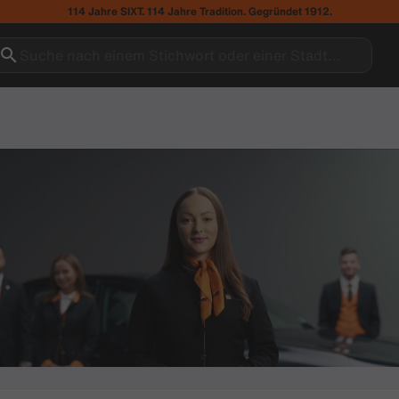
114 Jahre SIXT. 114 Jahre Tradition. Gegründet 1912.
Suche nach einem Stichwort oder einer Stadt...