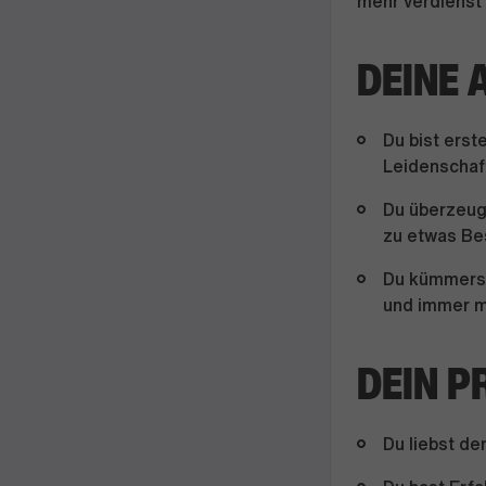
mehr verdienst 
DEINE 
Du bist erst
Leidenschaft
Du überzeug
zu etwas B
Du kümmerst 
und immer m
DEIN P
Du liebst de