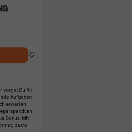
NG
 sorgst Du für
nende Aufgaben
Dich erwarten
ereperspektiven
us Bonus. Mit
ormst, desto