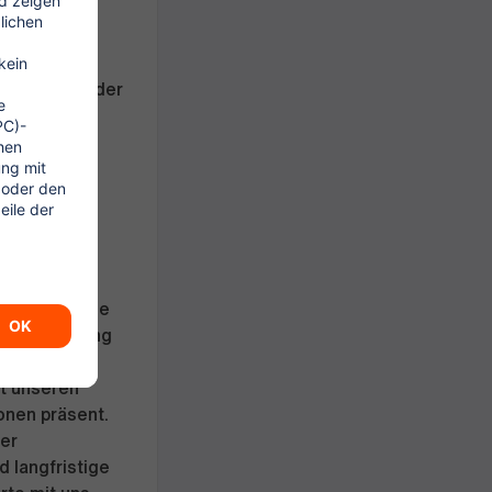
tiven
rangebote
s-, Nacht- oder
von 4,00
attform ONE
g), SIXT ride
Kunden Zugang
it unseren
onen präsent.
der
 langfristige