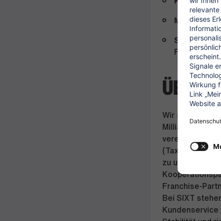
Karrierecha
Mitarbeitervo
Sicherer Job
Feiertagsarb
ÜBER U
Wir sind ein we
Milliarden Euro
vereint unsere 
(Taxi-, Fahr- u
zu unserer Flo
Kooperationspa
Franchise-Partn
Bei SIXT stehe
Kundenservice a