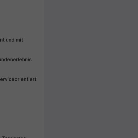
nt und mit
undenerlebnis
rviceorientiert