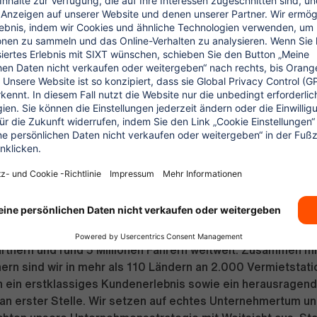
ncen
Wir fördern Dich und bieten vielfältige Karriereperspek
rteile
Rabatte auf Mietwagen, Carsharing und viele Partne
 & Extras
Unbefristeter Vertrag plus Zuschläge für Sonntag
eit
NS:
ltweit führender Mobilitätsdienstleister mit einem Umsatz 
 und rund 9.000 Mitarbeitern weltweit. Unsere Mobilitätspl
Produkte SIXT rent (Autovermietung), SIXT share (Carsharin
nd Chauffeurservices), SIXT+ (Auto Abo) und gibt unseren 
tte von 350.000 Fahrzeugen, den Services von 4.000
rtnern und rund 5 Millionen Fahrern weltweit. Zusammen m
ern sind wir in mehr als 110 Ländern an 2.000 Vermietstati
n ein erstklassiges Kundenerlebnis sowie ein herausragen
n erster Stelle. Wir setzen auf echtes Unternehmertum und