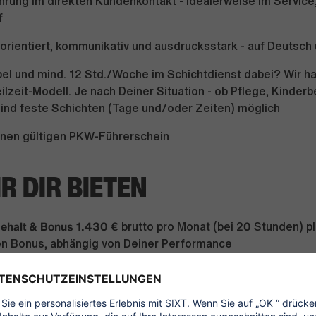
hrung im direkten Kundenkontakt - idealerweise im Service
f
orientiert, kommunikativ und ausdrucksstark - auf Deutsch
ibel und mind. 12 Std./Woche im Schichtdienst dabei? Wir h
lzeit-Modell. Je nach Deiner Situation - ob Pflege, Kinder
sind feste Schichten (Tage und/oder Zeiten) möglich
einen gültigen PKW-Führerschein
R DIR BIETEN
Gehalt & Bonus 1.430 €
0
brutto pro Monat (bei 2
Stunden) p
n Bonus, abhängig von Deiner Performance
erheit & Urlaub
Dein Dienstplan steht frühzeitig fest und D
40
 (bei
Stunden)