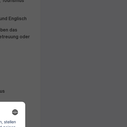
, Tourismus
 und Englisch
aben das
betreuung oder
lus
u hast 30