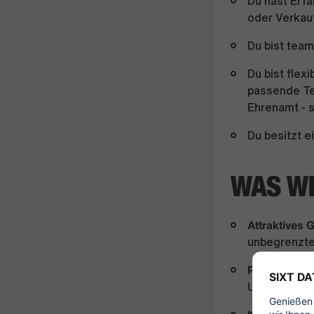
Du hast Erfa
oder Verkau
Du bist team
Du bist flex
passende Tei
Ehrenamt - 
Du besitzt 
WAS WI
Attraktives 
unbegrenzte
Planungssich
Urlaubstage