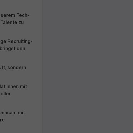
unserem Tech-
 Talente zu
ge Recruiting-
 bringst den
uft, sondern
at:innen mit
oller
meinsam mit
re