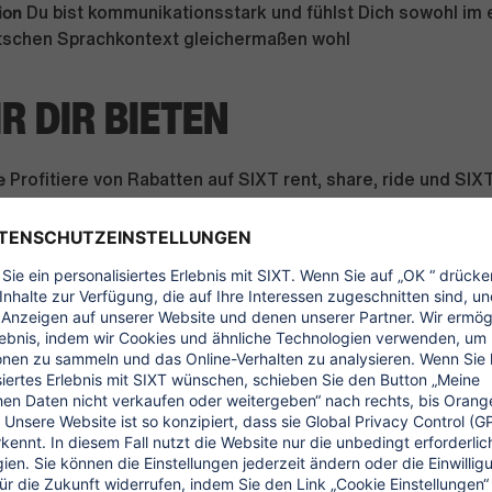
ion
Du bist kommunikationsstark und fühlst Dich sowohl im 
tschen Sprachkontext gleichermaßen wohl
R DIR BIETEN
e
Profitiere von Rabatten auf SIXT rent, share, ride und SIXT
ing-Angeboten sowie exklusiven Deals bei Partnern für Re
 mehr
e
Mit Claude by Anthropic und SIXTgpt, unserer eigenen AI P
 vom ersten Tag an mit modernsten AI Tools. Wir geben Dir
logien auszuprobieren, Dein Know-how kontinuierlich ausz
usetzen, um schneller, smarter und mit mehr Impact zu arbe
wer
Du erhältst von uns einen monatlichen Zuschuss als Bei
 Mobilität
s
Wir fördern Deine Altersvorsorge und unterstützen Dich b