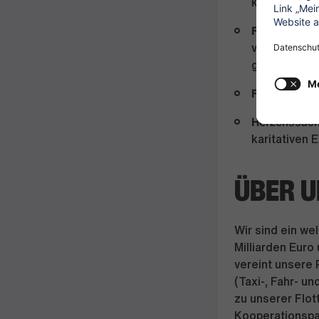
kapitalbilde
Feel-Good-
vielfältige
genieße uns
Flexibilität
Ge
Herzenssac
karitativen 
ÜBER U
Wir sind ein we
Milliarden Euro
vereint unsere 
(Taxi-, Fahr- u
zu unserer Flo
Kooperationspa