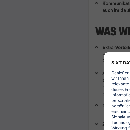
Kommunikat
auch im deu
WAS WI
Extra-Vorteil
Fahrzeugleas
Fashion und
AI Excellenc
arbeitest Du
neue Techno
gezielt einz
Mobilitätspo
individuellen
Zukunftsplu