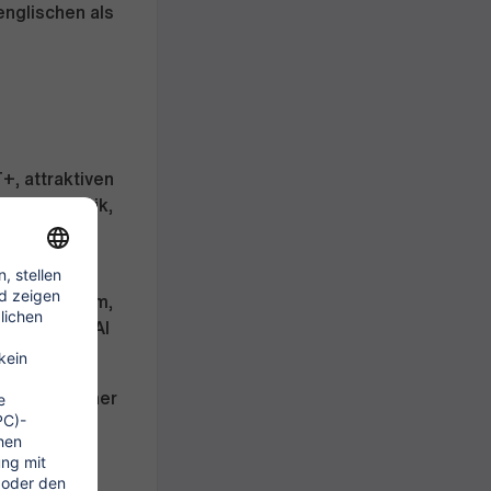
englischen als
+, attraktiven
isen, Technik,
lattform,
 den Freiraum,
ubauen und AI
iten
trag zu Deiner
ei