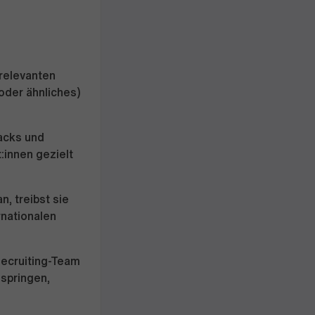
relevanten
oder ähnliches)
acks und
:innen gezielt
, treibst sie
rnationalen
Recruiting-Team
nspringen,