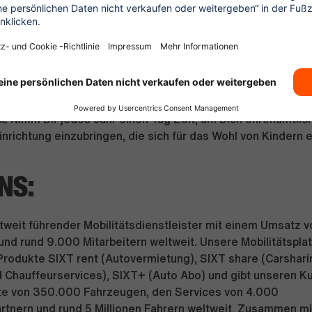
nden Leistungen, damit Du optimal abgesichert bist
Atmosphäre
Bleib aktiv mit unserem modernen SIXT Fitnesss
n Freizeitangeboten wie dem Gaming-Bereich oder dem SIX
er hochwertiges Mitarbeiterrestaurant
nieße 30 Tage Urlaub und ein hybrides Arbeitsmodell mit f
he
Nimm Dir jedes Jahr einen Tag Zeit, um Dich ehrenamtlich
Einrichtung einzubringen, die sich für das Wohl von Kindern 
NS:
ltweit führender Mobilitätsdienstleister mit einem Umsatz 
 und rund 9.000 Mitarbeitern weltweit. Unsere Mobilitätspl
Produkte SIXT rent (Autovermietung), SIXT share (Carsharin
nd Chauffeurservices), SIXT+ (Auto Abo) und gibt unseren 
tte von 350.000 Fahrzeugen, den Services von 4.000
rtnern und rund 5 Millionen Fahrern weltweit. Zusammen m