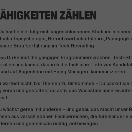
FÄHIGKEITEN ZÄHLEN
u hast ein erfolgreich abgeschlossenes Studium in einem 
tschaftspsychologie, Betriebswirtschaftslehre, Pädagogik 
sbare Berufserfahrung im Tech-Recruiting
ess
Du kennst die gängigen Programmiersprachen, Tech-St
rollen und kannst dadurch die fachliche Tiefe von Kandidat
 und auf Augenhöhe mit Hiring Managern kommunizieren
 wartest nicht, bis Themen zu Dir kommen – Du packst sie an
 voran und gestaltest so aktiv das Wachstum unseres inte
mit
u wächst gerne mit anderen – und genau das macht unser 
innen aus verschiedenen Fachbereichen, die füreinander ei
 lernen und gemeinsam richtig viel bewegen