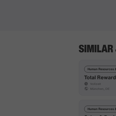
SIMILAR
Human Resources &
Total Reward
Vollzeit
München, DE
Human Resources &