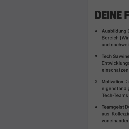
DEINE 
Ausbildung
D
Bereich (Wir
und nachwei
Tech Savvin
Entwicklungs
einschätzen
Motivation
Du
eigenständig
Tech-Teams 
Teamgeist
D
aus: Kolleg:
voneinander