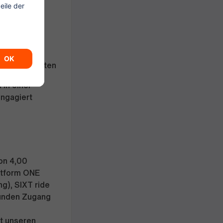
tudio,
T-Chor und
lexiblen Zeiten
 in einer
engagiert
von 4,00
attform ONE
g), SIXT ride
Kunden Zugang
it unseren