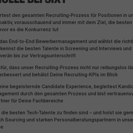
rtest den gesamten Recruiting-Prozess für Positionen in 
oaktiv, vorausschauend und immer mit dem Ziel, die besten
vor es die Konkurrenz tut
 das End-to-End Bewerbermanagement und wählst die richti
rkennst die besten Talente in Screening und Interviews und
erän bis zur Vertragsunterschrift
für, dass unser Recruiting-Prozess nicht nur reibungslos lä
verbessert und behälst Deine Recruiting-KPIs im Blick
eine begeisternde Candidate Experience, begleitest Kandid
gement durch den gesamten Prozess und bist vertrauensv
tner für Deine Fachbereiche
 die besten Tech-Talente zu finden sind – und holst sie ge
h Sourcing und starken Personalberatungspartnern in unse
ne