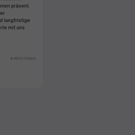
onen präsent.
der
 langfristige
rte mit uns
# REF27928Q