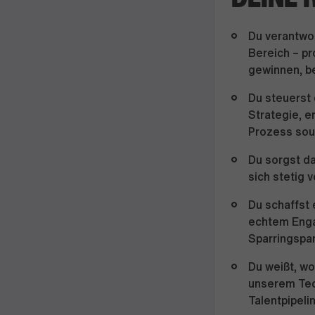
Du verantwo
Bereich – pr
gewinnen, be
Du steuerst
Strategie, e
Prozess souv
Du sorgst da
sich stetig 
Du schaffst 
echtem Enga
Sparringspar
Du weißt, wo
unserem Tec
Talentpipeli