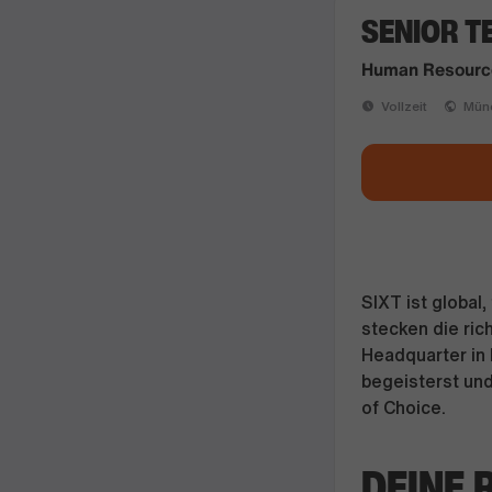
SENIOR T
Human Resource
Vollzeit
Münc
SIXT ist global
stecken die ri
Headquarter in 
begeisterst un
of Choice.
DEINE 