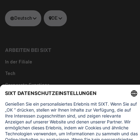
Deutsch
DE
ARBEITEN BEI SIXT
In der Filiale
Tech
Corporate Functions
Über uns
WAS UNS WICHTIG IST
Regine Sixt Kinderhilfe Stiftung