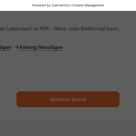
zen Lebenslauf im PDF-, Word- oder Bildformat hoch.
fügen
Anhang hinzufügen
Nächster Schritt