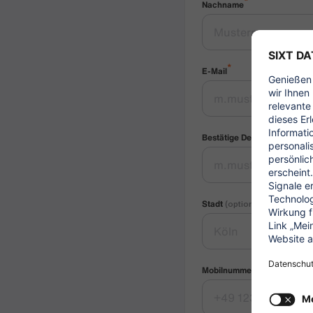
*
Nachname
*
E-Mail
*
Bestätige Deine E-Mail
Stadt
(optional)
Mobilnummer
(optional)