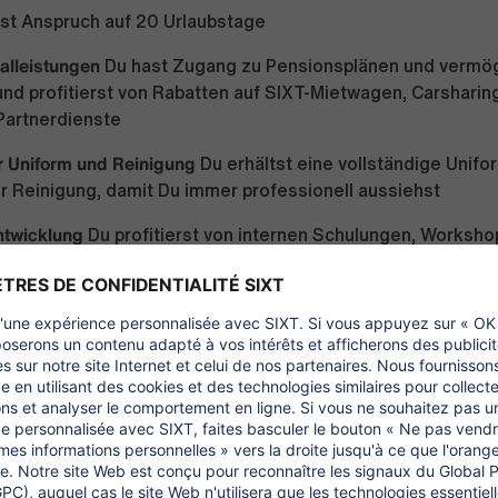
st Anspruch auf 20 Urlaubstage
alleistungen
Du hast Zugang zu Pensionsplänen und verm
nd profitierst von Rabatten auf SIXT-Mietwagen, Carsharin
Partnerdienste
r Uniform und Reinigung
Du erhältst eine vollständige Unifo
r Reinigung, damit Du immer professionell aussiehst
ntwicklung
Du profitierst von internen Schulungen, Worksho
n Entwicklungsmöglichkeiten und hast die Chance, nach De
terzuarbeiten
tur & soziale Initiativen
Du wirst Teil von DiverSIXTy, das Viel
fördert. Nimm an Initiativen wie dem „Drying Little Tears“-Tag
elmäßige Feedback- und Teamevents
NS: