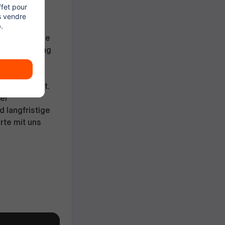
von 4,00
attform ONE
g), SIXT ride
Kunden Zugang
it unseren
onen präsent.
der
 langfristige
rte mit uns