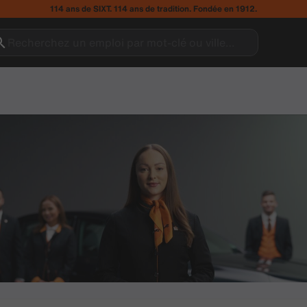
114 ans de SIXT. 114 ans de tradition. Fondée en 1912.
Recherchez un emploi par mot-clé ou ville…