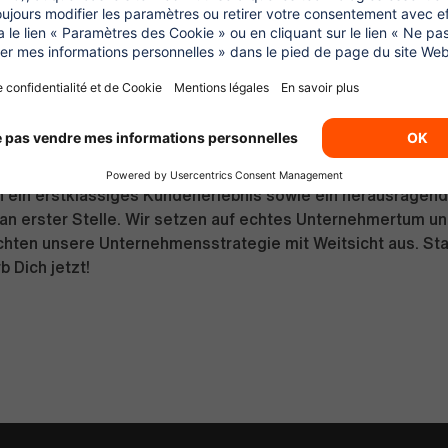
ltweit führender Mobilitätsdienstleister mit einem Umsatz 
 und rund 9.000 Mitarbeitern weltweit. Unsere Mobilitätspl
Produkte SIXT rent (Autovermietung), SIXT share (Carsharin
nd Chauffeurservices), SIXT+ (Auto Abo) und gibt unseren 
tte von 350.000 Fahrzeugen, den Services von 4.000
rtnern und rund 5 Millionen Fahrern weltweit. Zusammen m
ern sind wir in mehr als 110 Ländern an 2.000 Vermietstati
n ein erstklassiges Kundenerlebnis sowie ein herausragen
n erster Stelle. Wir setzen auf echtes Unternehmertum und
richten unsere Unternehmensstrategie mit Weitsicht aus. Sta
b Dich jetzt!