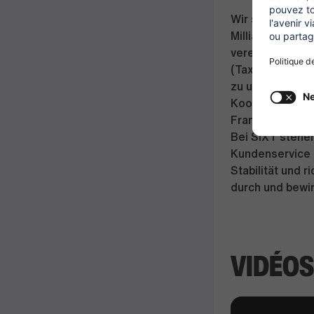
Wir sind ein we
Milliarden Euro
vereint unsere 
(Taxi-, Fahr- u
zu unserer Flo
Kooperationspa
Franchise-Partn
Bei SIXT stehe
Kundenservice a
Stabilität und 
durch und bewir
VIDÉOS