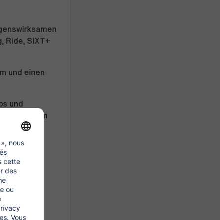
ögenswirksamen
g, Ride, SIXT+
rm und einen
ps und
inem Studium
falt und
 teil und