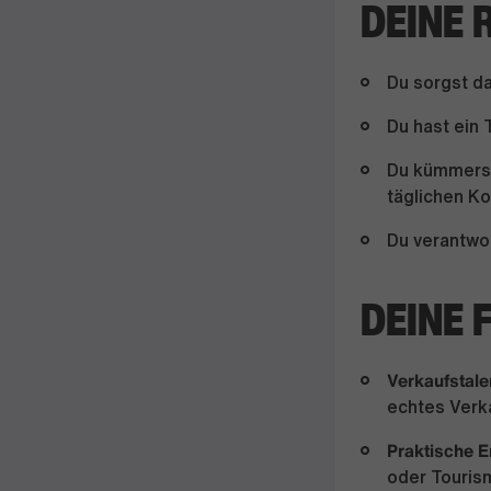
DEINE 
Du sorgst da
Du hast ein 
Du kümmerst
täglichen K
Du verantwor
DEINE 
Verkaufstale
echtes Verk
Praktische E
oder Tourism