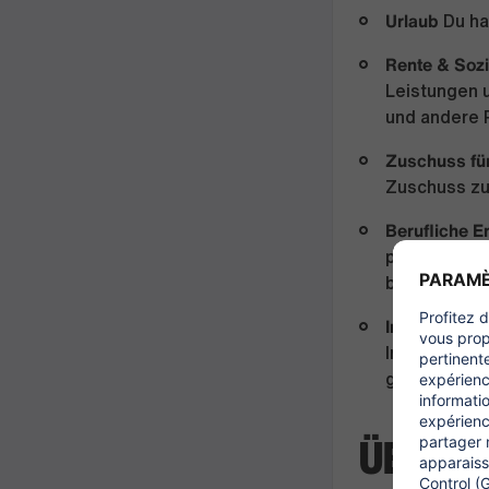
Urlaub
Du ha
Rente & Sozi
Leistungen u
und andere 
Zuschuss fü
Zuschuss zu
Berufliche E
persönliche
bei SIXT wei
Inklusive Kul
Integration 
genieße reg
ÜBER U