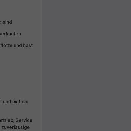
n sind
 verkaufen
flotte und hast
 und bist ein
rtrieb, Service
s zuverlässige