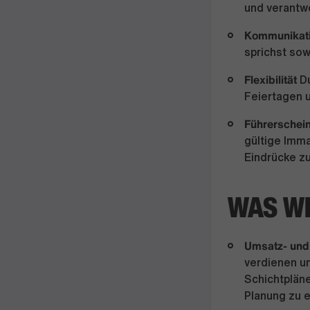
und verantw
Kommunikat
sprichst sow
Flexibilität
Du
Feiertagen 
Führerschein
gültige Imma
Eindrücke z
WAS WI
Umsatz- und
verdienen un
Schichtplän
Planung zu 