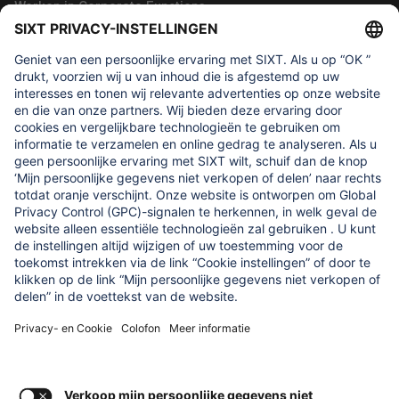
Werken in Corporate Functions
Over ons
WAAR WE OM GEVEN
Regine SIXT Children’s Aid Foundation
ONZE PRODUCTEN
SIXT Rent
SIXT Share
SIXT Ride
SIXT+