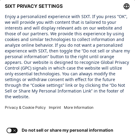
About us
GENDER PAY GAP REPORT
Gender Pay Gap Report
WHAT WE CARE ABOUT
Regine SIXT Children´s Aid Foundation
OUR PRODUCTS
SIXT Rent
SIXT Share
SIXT Ride
SIXT+ Car Subscription