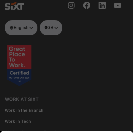
English
GB
WORK AT SIXT
Work in the Branch
Work in Tech
Work in Corporate Functions