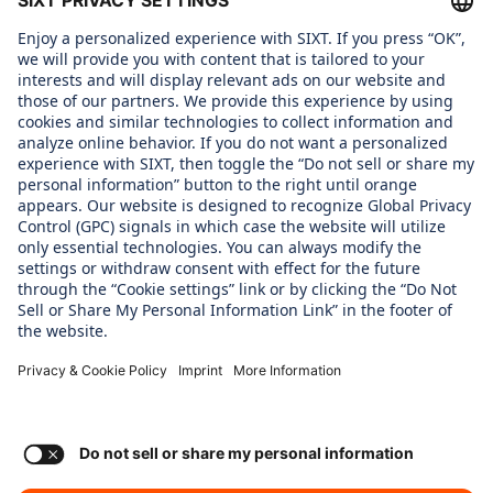
About us
GENDER PAY GAP REPORT
Gender Pay Gap Report
WHAT WE CARE ABOUT
Regine SIXT Children´s Aid Foundation
OUR PRODUCTS
SIXT Rent
SIXT Share
SIXT Ride
SIXT+ Car Subscription