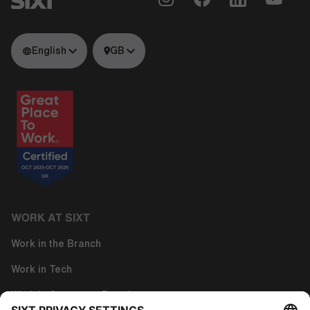
English
GB
WORK AT SIXT
Work in the Branch
Work in Tech
Work in Corporate Functions