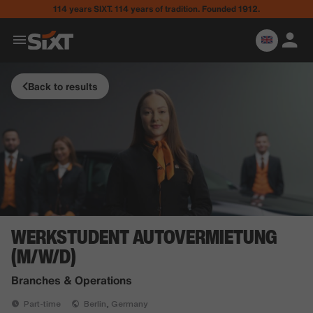
114 years SIXT. 114 years of tradition. Founded 1912.
Back to results
WERKSTUDENT AUTOVERMIETUNG
(M/W/D)
Branches & Operations
Part-time
Berlin, Germany