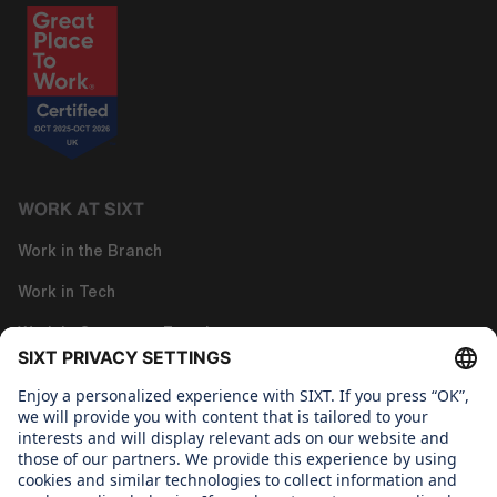
WORK AT SIXT
Work in the Branch
Work in Tech
Work in Corporate Functions
About us
GENDER PAY GAP REPORT
Gender Pay Gap Report