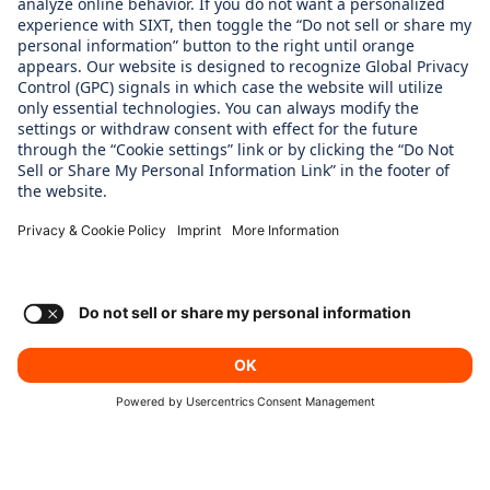
WHAT WE CARE ABOUT
Regine SIXT Children´s Aid Foundation
OUR PRODUCTS
SIXT Rent
SIXT Share
SIXT Ride
SIXT+ Car Subscription
Consent Settings
Imprint
Privacy Policy
© SIXT 2024