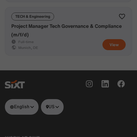
TECH & Engineering
Project Manager Tech Governance & Compliance
(m/f/d)
Full-time
View
Munich, DE
English
US